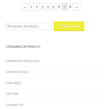
←
1
2
3
4
5
6
7
8
→
Pesquisar
por:
PESQUISAR
CATEGORIAS DE PRODUTO
CAMINHÃO RK430
(42)
CARRARO
(321)
Case
(495)
CAT
(68)
Correias
(17)