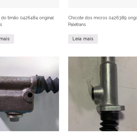
 do timão 0426484 original
Chicote dos micros 0426389 origi
ns
Paletrans
 mais
Leia mais