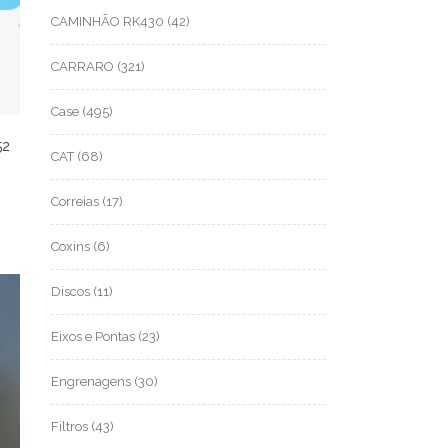
CAMINHÃO RK430
(42)
CARRARO
(321)
Case
(495)
52
CAT
(68)
Correias
(17)
Coxins
(6)
Discos
(11)
Eixos e Pontas
(23)
Engrenagens
(30)
Filtros
(43)