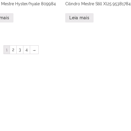
o Mestre Hyster/hyale 809984
Cilindro Mestre Still Xl25 95381784
 mais
Leia mais
1
2
3
4
→