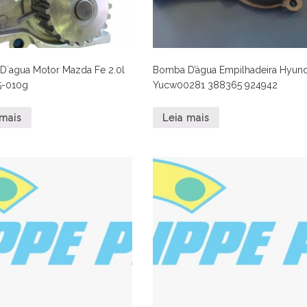
`agua Motor Mazda Fe 2.0l
Bomba D’água Empilhadeira Hyund
5-010g
Yucw00281 388365 924942
 mais
Leia mais