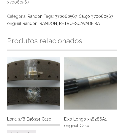
370060567
Categoria:
Randon
Tags:
370060567
,
Calço 370060567
original Randon
,
RANDON
,
RETROESCAVADEIRA
Produtos relacionados
Lona 3/8 E96314 Case
Eixo Longo 358286A1
original Case