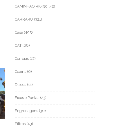
CAMINHÃO RK430
(42)
CARRARO
(321)
Case
(495)
CAT
(68)
Correias
(17)
Coxins
(6)
Discos
(11)
Eixos e Pontas
(23)
Engrenagens
(30)
Filtros
(43)