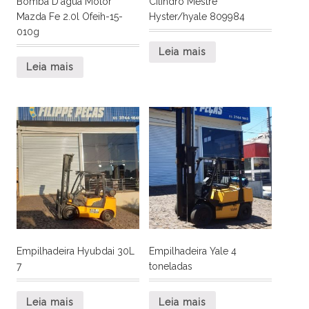
Bomba D`agua Motor
Cilindro Mestre
Mazda Fe 2.0l Ofeih-15-
Hyster/hyale 809984
010g
Leia mais
Leia mais
Empilhadeira Hyubdai 30L
Empilhadeira Yale 4
7
toneladas
Leia mais
Leia mais